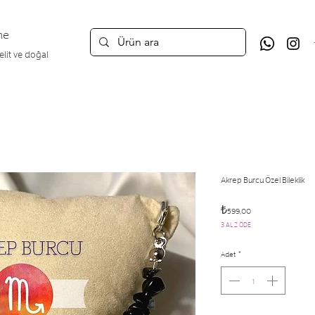
ne
 elit ve doğal
Akrep Burcu Özel Bileklik
Fiyat
₺599,00
3 AL 2 ÖDE
Adet
*