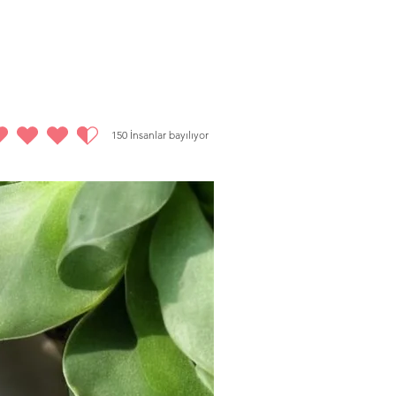
) ürünlerinizde iade politikalarına ek olarak
 Türk Lirası işlem ücretiniz toplam tutardan
150
İnsanlar bayılıyor
.5 5 üzerinden, toplam 150 oy, İnsanlar bayılıyor
%20 indirim