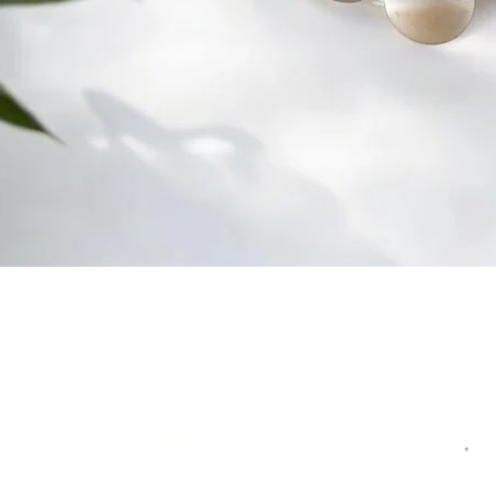
Hızlı Bakış
İade-Değişim W
hatsapp: +905516417027
©2019, Elzem Magic Stone