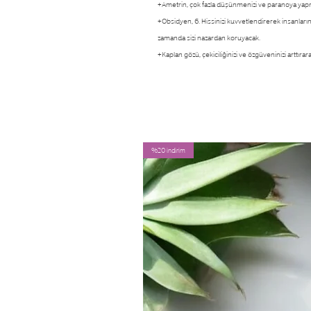
+Ametrin, çok fazla düşünmenizi ve paranoya yapma
+Obsidyen, 6. Hissinizi kuvvetlendirerek insanların 
zamanda sizi nazardan koruyacak.
+Kaplan gözü, çekiciliğinizi ve özgüveninizi arttır
%20 indirim