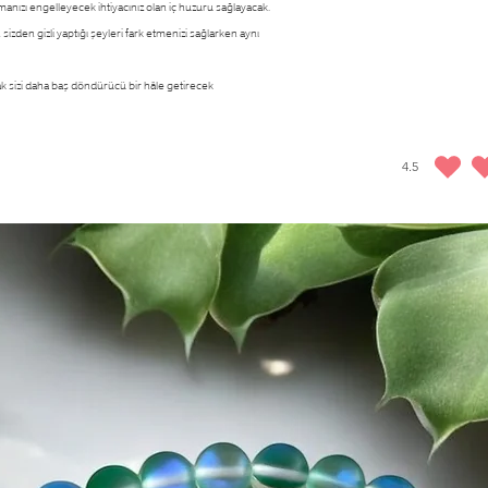
yükleme, kodlama, reiki yöntemi
nızı engelleyecek ihtiyacınız olan iç huzuru sağlayacak.
ödediğiniz ücrete dahil olan 50
sizden gizli yaptığı şeyleri fark etmenizi sağlarken aynı
kesilerek iade edilir.
arak sizi daha baş döndürücü bir hâle getirecek
4.5
ortalama puan 4