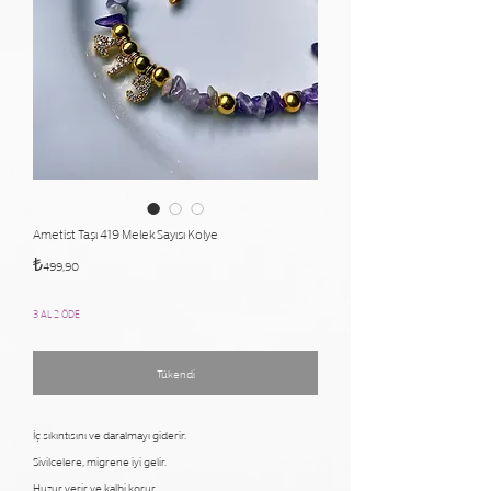
Ametist Taşı 419 Melek Sayısı Kolye
Fiyat
₺499,90
3 AL 2 ÖDE
Tükendi
İç sıkıntısını ve daralmayı giderir.
Sivilcelere, migrene iyi gelir.
Huzur verir ve kalbi korur.