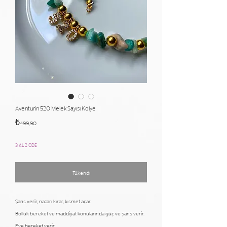
Aventurin 520 Melek Sayısı Kolye
Fiyat
₺499,90
3 AL 2 ÖDE
Tükendi
Şans verir, nazarı kırar, kısmet açar.
Bolluk bereket ve maddiyat konularında güç ve şans verir.
Eve bereket verir.