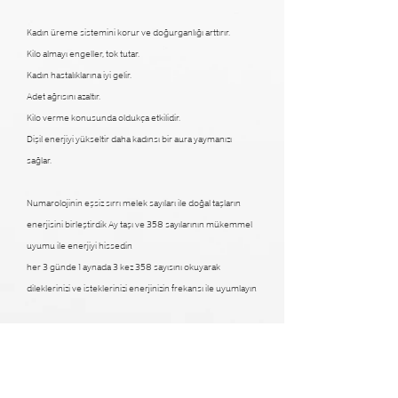
Kadın üreme sistemini korur ve doğurganlığı arttırır.
Kilo almayı engeller, tok tutar.
Kadın hastalıklarına iyi gelir.
Adet ağrısını azaltır.
Kilo verme konusunda oldukça etkilidir.
Dişil enerjiyi yükseltir daha kadınsı bir aura yaymanızı
sağlar.
Numarolojinin eşsiz sırrı melek sayıları ile doğal taşların
enerjisini birleştirdik Ay taşı ve 358 sayılarının mükemmel
uyumu ile enerjiyi hissedin
her 3 günde 1 aynada 3 kez 358 sayısını okuyarak
dileklerinizi ve isteklerinizi enerjinizin frekansı ile uyumlayın
%20 indirim
%20 indirim