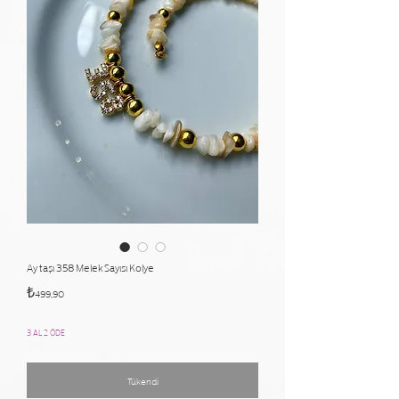
Ay taşı 358 Melek Sayısı Kolye
Fiyat
₺499,90
3 AL 2 ÖDE
Tükendi