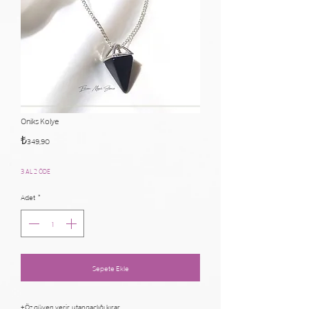
Oniks Kolye
Fiyat
₺349,90
3 AL 2 ÖDE
Adet
*
Sepete Ekle
+Öz güven verir, utangaçlığı kırar.