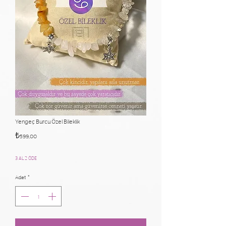
Yengeç Burcu Özel Bileklik
Fiyat
₺599,00
3 AL 2 ÖDE
Adet
*