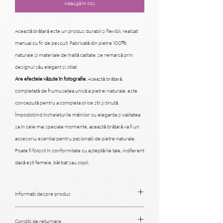
Adaugă în coș
Această brățară este un produs durabil și flexibil, realizat
manual cu fir de pescuit. Fabricată din pietre 100%
naturale și materiale de înaltă calitate, se remarcă prin
designul său elegant și stilat.
Are efectele văzute în fotografie.
Această brățară,
completată de frumusețea unică a pietrei naturale, este
concepută pentru a completa orice stil și ținută.
Împodobind încheieturile mâinilor cu eleganța și calitatea
sa în cele mai speciale momente, această brățară va fi un
accesoriu esențial pentru pasionații de pietre naturale.
Poate fi folosit în conformitate cu așteptările tale, indiferent
dacă ești femeie, bărbat sau copil.
Informații despre produs
Puteți începe să utilizați produsele imediat ce sosesc. Cu
Condiții de returnare