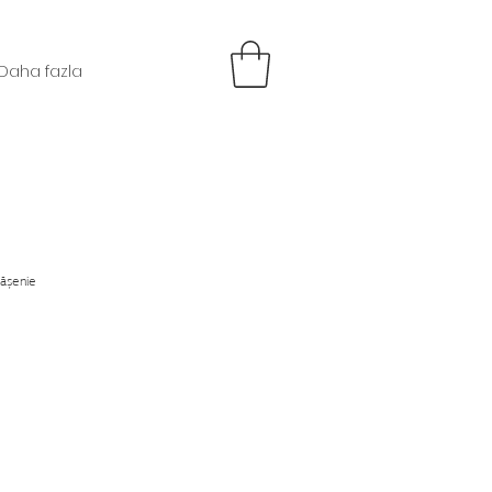
Daha fazla
lășenie
us