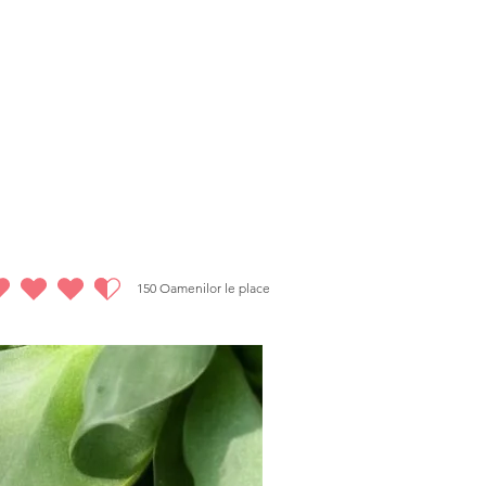
 metoda Reiki), taxa de procesare de 50 de lire
rețul plătit, va fi dedusă din suma totală, pe lângă
150
Oamenilor le place
este 4.5 din 5, bazat pe 150 voturi, Oamenilor le place
Reducere de 20%