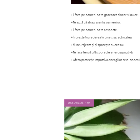
+Îi face pe oameni să te găsească sincer și dulce.
+Te ajută să atragi atenția oamenilor.
+Îi face pe oameni să te respecte.
+Îți crește încrederea în sine și atractivitatea.
+Îți încurajează și îți sporește succesul.
+Te face fericit și îți sporește energia pozitivă.
+Oferă protecție împotriva energiilor rele, deochiu
Reducere de 20%