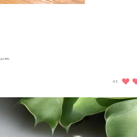
(încărcare energetică, codare,
turcești, care este inclusă în p
politicile de returnare.
lui etc.
4.5
ratingul mediu 