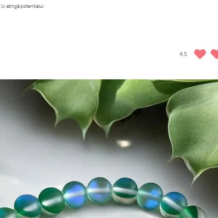
5 zile lucrătoare. Puteți return
și atingă potențialul.
Politica de returnare pentru d
Pentru achizițiile dvs. de la E
turcești, care este inclusă în p
produsele special pregătite (în
4.5
ratingul mediu 
rambursată prin deducerea ace