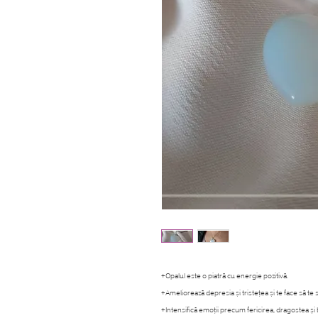
+Opalul este o piatră cu energie pozitivă.
+Ameliorează depresia și tristețea și te face să te 
+Intensifică emoții precum fericirea, dragostea și 