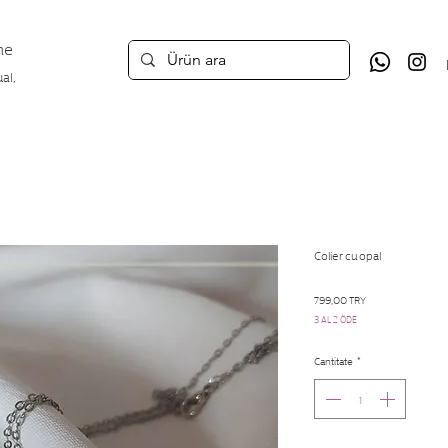
ne
ual,
Colier cu opal
Preț
799,00 TRY
3 AL 2 ÖDE
Cantitate
*