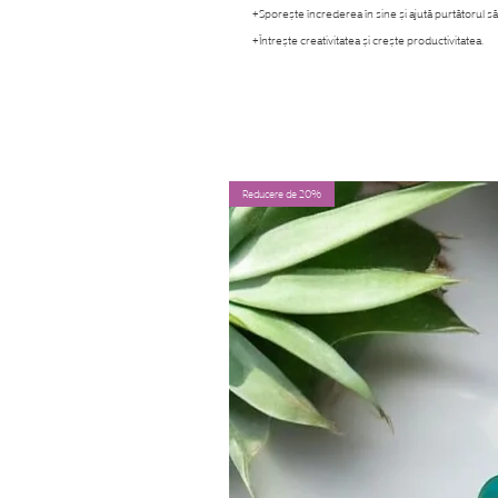
+Sporește încrederea în sine și ajută purtătorul să î
+Întrește creativitatea și crește productivitatea.
Reducere de 20%