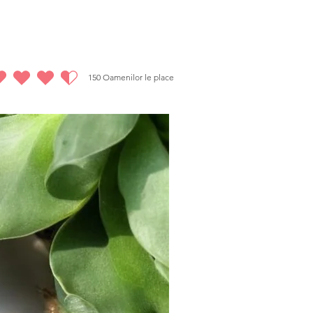
a produsul în termen de 14 zile.
esign special*
lzem Magic Stone, taxa de tranzacție de 50 de lire
rețul plătit, pe lângă politicile de returnare pentru
cărcare energetică, codare, metoda reiki), va fi
150
Oamenilor le place
este 4.5 din 5, bazat pe 150 voturi, Oamenilor le place
steia din suma totală.
Reducere de 20%