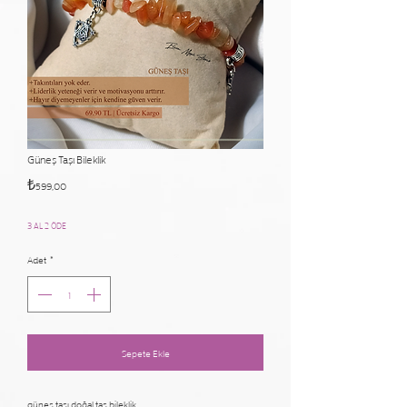
Güneş Taşı Bileklik
Fiyat
₺599,00
3 AL 2 ÖDE
Adet
*
Sepete Ekle
güneş taşı doğal taş bileklik